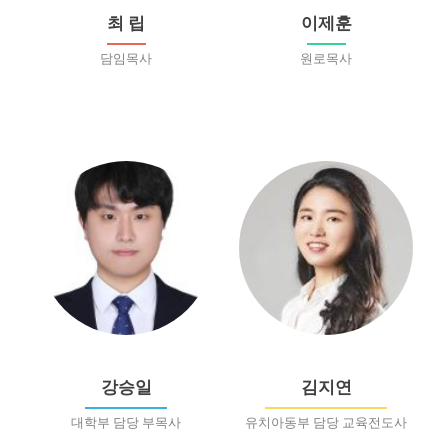
최 립
이제훈
담임목사
원로목사
강승일
김지연
대학부 담당 부목사
유치아동부 담당 교육전도사