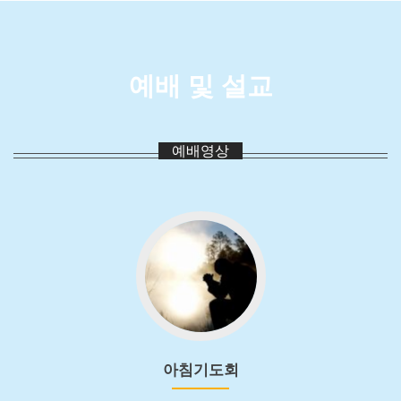
예배 및 설교
예배영상
아
침
기
도
회
로
가
아침기도회
기