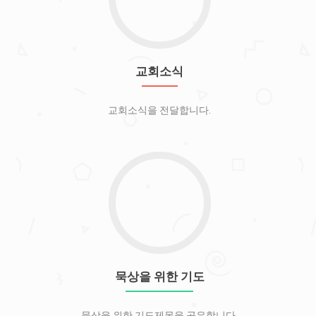
식
로
가
기
교회소식
교회소식을 전달합니다.
묵
상
을
위
한
기
도
묵상을 위한 기도
로
가
묵상을 위한 기도제목을 공유합니다.