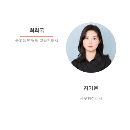
최희국
중고등부 담당 교육전도사
김가은
사무행정간사