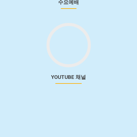
기
수요예배
youtube
채
널
로
가
기
YOUTUBE 채널